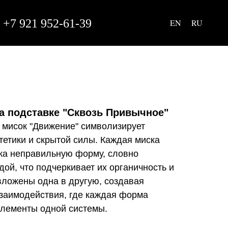
+7 921 952-61-39
EN
RU
а подставке "Сквозь Привычное"
 мисок "Движение" символизирует
етики и скрытой силы. Каждая миска
гка неправильную форму, словно
ой, что подчеркивает их органичность и
вложены одна в другую, создавая
заимодействия, где каждая форма
элементы одной системы.